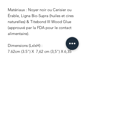
Matériaux : Noyer noir ou Cerisier ou
Érable, Ligna Bio-Supra (huiles et cires
naturelles) & Titebond III Wood Glue
(approuvé par la FDA pour le contact
alimentaire).
Dimensions (LxlxH) :
7.62cm (3.5") X 7,62 cm (3,5") X 6,35
mm (0,25")
10.16cm (4") X 10.16cm (4") X
6,35 mm (0,25")
Quantité:
4
6
8
dix