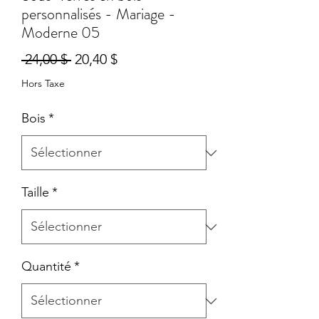
personnalisés - Mariage -
Moderne 05
Prix
Prix
 24,00 $ 
20,40 $
original
promotionnel
Hors Taxe
Bois
*
Taille
*
Quantité
*