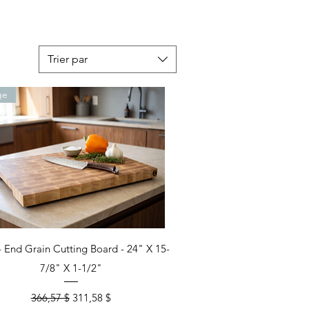
Trier par
ge
Aperçu rapide
- End Grain Cutting Board - 24" X 15-
7/8" X 1-1/2"
Prix original
Prix promotionnel
366,57 $
311,58 $