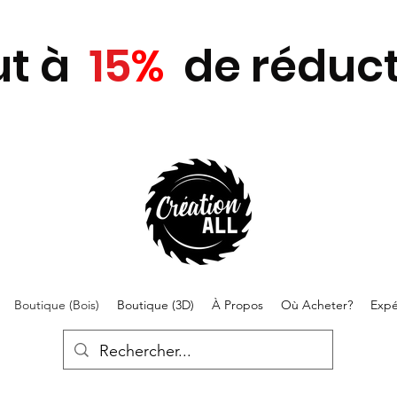
ut
à
15
%
de réduct
Boutique (Bois)
Boutique (3D)
À Propos
Où Acheter?
Expé