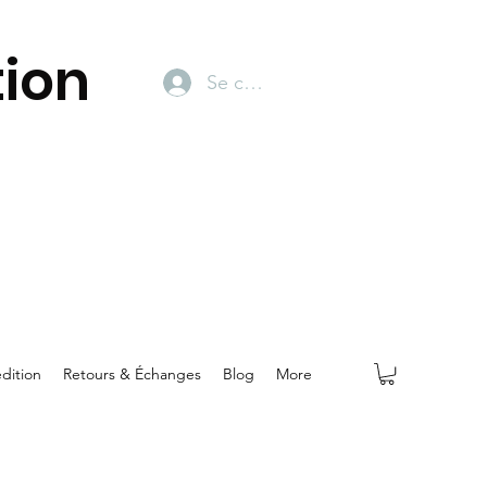
ion
Se connecter
dition
Retours & Échanges
Blog
More