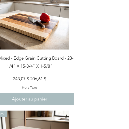
Aperçu rapide
Mixed - Edge Grain Cutting Board - 23-
1/4" X 15-3/4" X 1-5/8"
Prix original
Prix promotionnel
243,07 $
206,61 $
Hors Taxe
Ajouter au panier
um