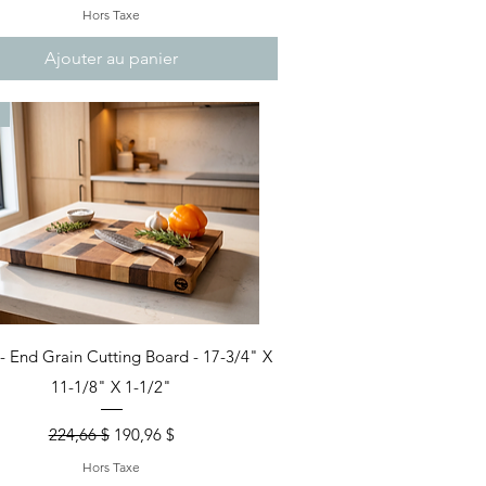
Hors Taxe
Ajouter au panier
Aperçu rapide
- End Grain Cutting Board - 17-3/4" X
11-1/8" X 1-1/2"
Prix original
Prix promotionnel
224,66 $
190,96 $
Hors Taxe