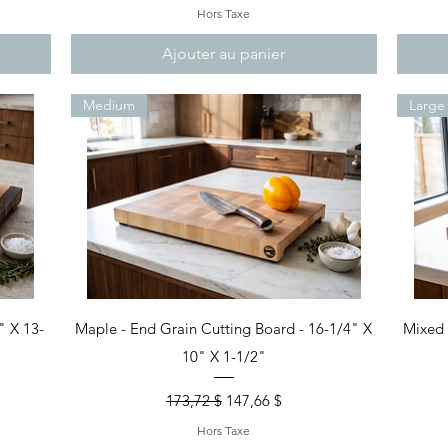
Hors Taxe
Ajouter au panier
Medium
Large
Aperçu rapide
" X 13-
Maple - End Grain Cutting Board - 16-1/4" X
Mixed 
10" X 1-1/2"
nel
Prix original
Prix promotionnel
173,72 $
147,66 $
Hors Taxe