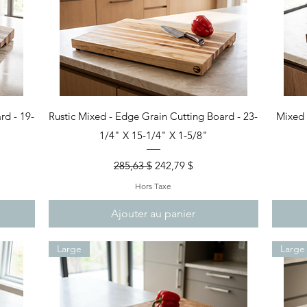
Aperçu rapide
rd - 19-
Rustic Mixed - Edge Grain Cutting Board - 23-
Mixed 
1/4" X 15-1/4" X 1-5/8"
nel
Prix original
Prix promotionnel
285,63 $
242,79 $
Hors Taxe
Ajouter au panier
Large
Large