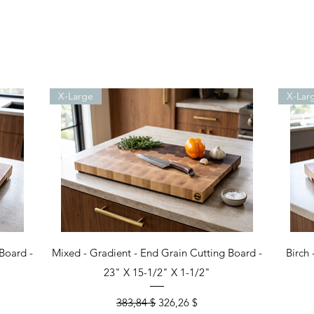
X-Large
X-Lar
Aperçu rapide
Board -
Mixed - Gradient - End Grain Cutting Board -
Birch 
23" X 15-1/2" X 1-1/2"
nel
Prix original
Prix promotionnel
383,84 $
326,26 $