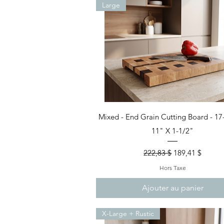
Large
Aperçu rapide
Mixed - End Grain Cutting Board - 17
11" X 1-1/2"
Prix original
Prix promotion
222,83 $
189,41 $
Hors Taxe
Ajouter au panier
X-Large + Rustic