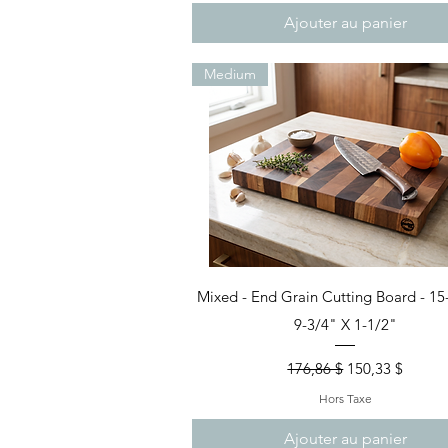
Ajouter au panier
Medium
Aperçu rapide
Mixed - End Grain Cutting Board - 15
9-3/4" X 1-1/2"
Prix original
Prix promotion
176,86 $
150,33 $
Hors Taxe
Ajouter au panier