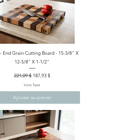
Aperçu rapide
- End Grain Cutting Board - 15-3/8" X
12-5/8" X 1-1/2"
Prix original
Prix promotionnel
221,09 $
187,93 $
Hors Taxe
Ajouter au panier