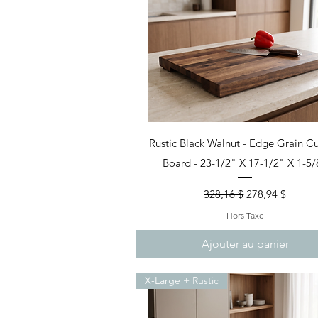
Aperçu rapide
Rustic Black Walnut - Edge Grain Cu
Board - 23-1/2" X 17-1/2" X 1-5/
Prix original
Prix promotion
328,16 $
278,94 $
Hors Taxe
Ajouter au panier
X-Large + Rustic