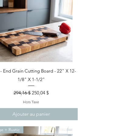
Aperçu rapide
- End Grain Cutting Board - 22" X 12-
1/8" X 1-1/2"
Prix original
Prix promotionnel
294,16 $
250,04 $
Hors Taxe
Ajouter au panier
ge + Rustic