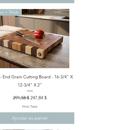
m + Thick
Aperçu rapide
- End Grain Cutting Board - 16-3/4" X
12-3/4" X 2"
Prix original
Prix promotionnel
291,58 $
247,84 $
Hors Taxe
Ajouter au panier