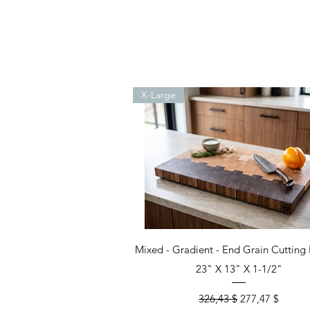
X-Large
Aperçu rapide
Mixed - Gradient - End Grain Cutting 
23" X 13" X 1-1/2"
Prix original
Prix promotion
326,43 $
277,47 $