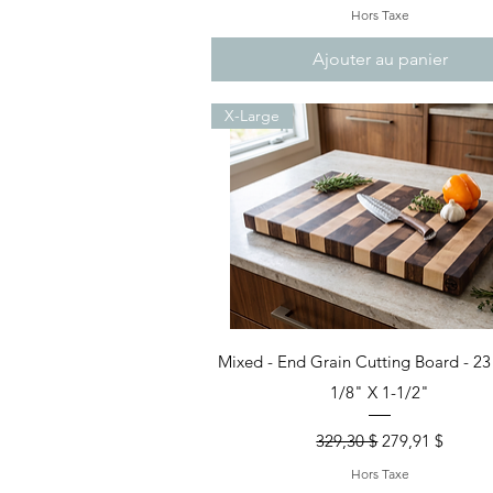
Hors Taxe
Ajouter au panier
X-Large
Aperçu rapide
Mixed - End Grain Cutting Board - 23
1/8" X 1-1/2"
Prix original
Prix promotion
329,30 $
279,91 $
Hors Taxe