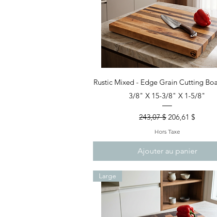
Aperçu rapide
Rustic Mixed - Edge Grain Cutting Boa
3/8" X 15-3/8" X 1-5/8"
Prix original
Prix promotion
243,07 $
206,61 $
Hors Taxe
Ajouter au panier
Large