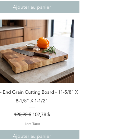
Ajouter au panier
Aperçu rapide
- End Grain Cutting Board - 11-5/8" X
8-1/8" X 1-1/2"
Prix original
Prix promotionnel
120,92 $
102,78 $
Hors Taxe
Ajouter au panier