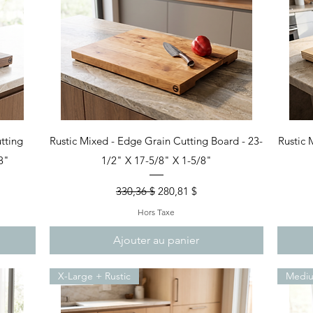
Aperçu rapide
tting
Rustic Mixed - Edge Grain Cutting Board - 23-
Rustic 
8"
1/2" X 17-5/8" X 1-5/8"
nel
Prix original
Prix promotionnel
330,36 $
280,81 $
Hors Taxe
Ajouter au panier
X-Large + Rustic
Medi