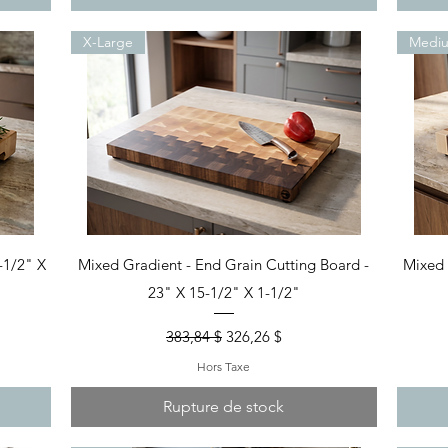
X-Large
Mediu
Aperçu rapide
-1/2" X
Mixed Gradient - End Grain Cutting Board -
Mixed 
23" X 15-1/2" X 1-1/2"
nel
Prix original
Prix promotionnel
383,84 $
326,26 $
Hors Taxe
Rupture de stock