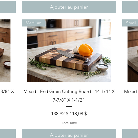
Ajouter au panier
Medium
Small
Aperçu rapide
-3/8" X
Mixed - End Grain Cutting Board - 14-1/4" X
Mixed 
7-7/8" X 1-1/2"
nel
Prix original
Prix promotionnel
138,92 $
118,08 $
Hors Taxe
Ajouter au panier