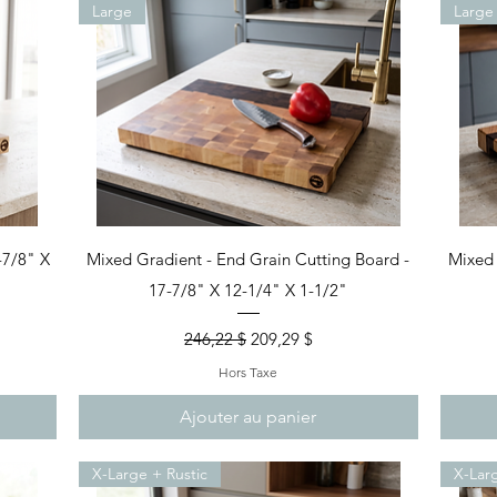
Large
Large
Aperçu rapide
-7/8" X
Mixed Gradient - End Grain Cutting Board -
Mixed 
17-7/8" X 12-1/4" X 1-1/2"
nel
Prix original
Prix promotionnel
246,22 $
209,29 $
Hors Taxe
Ajouter au panier
X-Large + Rustic
X-Lar