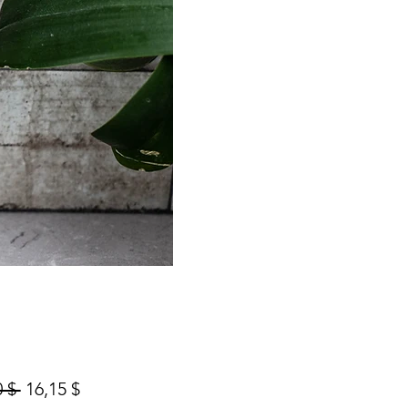
Prix
Prix
 $ 
16,15 $