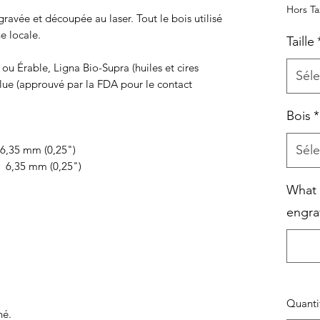
Hors T
gravée et découpée au laser. Tout le bois utilisé
ne locale.
Taille
 ou Érable, Ligna Bio-Supra (huiles et cires
Séle
lue (approuvé par la FDA pour le contact
Bois
*
Séle
 6,35 mm (0,25")
X 6,35 mm (0,25")
What 
engra
Quanti
né.