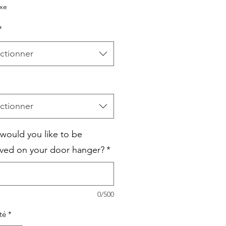
original
promotionnel
axe
*
ctionner
ctionner
would you like to be
ved on your door hanger?
*
0/500
té
*