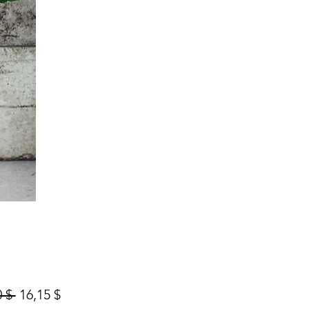
Prix
Prix
 $ 
16,15 $