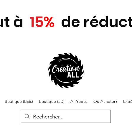
ut
à
15
%
de réduct
Boutique (Bois)
Boutique (3D)
À Propos
Où Acheter?
Expé