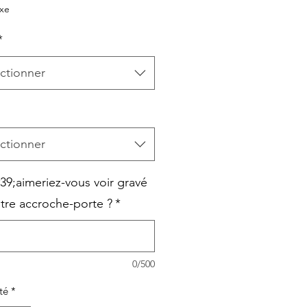
original
promotionnel
axe
*
ctionner
ctionner
9;aimeriez-vous voir gravé
otre accroche-porte ?
*
0/500
té
*