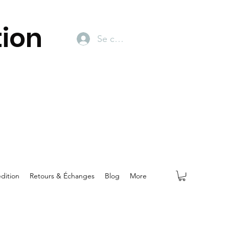
ion
Se connecter
dition
Retours & Échanges
Blog
More