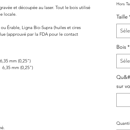
Hors T
gravée et découpée au laser. Tout le bois utilisé
ne locale.
Taille
 ou Érable, Ligna Bio-Supra (huiles et cires
Séle
lue (approuvé par la FDA pour le contact
Bois
*
Séle
 6,35 mm (0,25")
X 6,35 mm (0,25")
Qu&#3
sur v
Quanti
né.