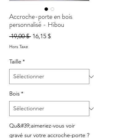
Accroche-porte en bois
personnalisé - Hibou
Prix
Prix
 19,00 $ 
16,15 $
original
promotionnel
Hors Taxe
Taille
*
Bois
*
Qu&#39;aimeriez-vous voir
gravé sur votre accroche-porte ?