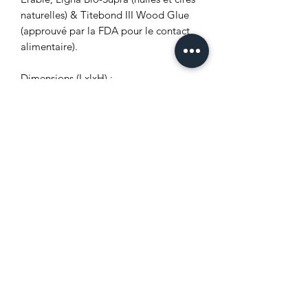
naturelles) & Titebond III Wood Glue
(approuvé par la FDA pour le contact
alimentaire).
Dimensions (LxlxH) :
22.86cm (9.5") X 7,62 cm (3,5") X 6,35
mm (0,25")
27.94cm (11") X 10.16cm (4.5") X
6,35 mm (0,25")
Caractéristiques de l'article :
-Apparence unique.
-Personnalisé par gravure laser.
-Découpé avec précision au laser.
-Finition 100% naturelle.
Ce qui est inclus :
-Accroche-porte en bois sélectionné.